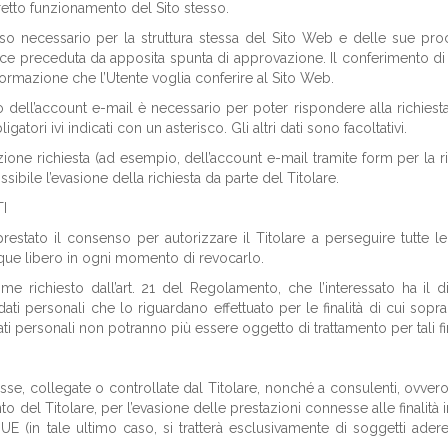
orretto funzionamento del Sito stesso.
caso necessario per la struttura stessa del Sito Web e delle sue pro
invece preceduta da apposita spunta di approvazione. Il conferimento di t
nformazione che l’Utente voglia conferire al Sito Web.
dell’account e-mail è necessario per poter rispondere alla richiesta
gatori ivi indicati con un asterisco. Gli altri dati sono facoltativi.
zione richiesta (ad esempio, dell’account e-mail tramite form per la r
ile l’evasione della richiesta da parte del Titolare.
I
estato il consenso per autorizzare il Titolare a perseguire tutte le f
nque libero in ogni momento di revocarlo.
 richiesto dall’art. 21 del Regolamento, che l’interessato ha il dir
ti personali che lo riguardano effettuato per le finalità di cui sopra
ati personali non potranno più essere oggetto di trattamento per tali fin
sse, collegate o controllate dal Titolare, nonché a consulenti, ovver
 del Titolare, per l’evasione delle prestazioni connesse alle finalità 
 UE (in tale ultimo caso, si tratterà esclusivamente di soggetti adere