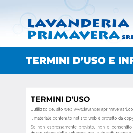
TERMINI D’USO E I
TERMINI D'USO
L'utilizzo del sito web www.lavanderiaprimaverasrl.c
Il materiale contenuto nel sito web è protetto da copy
Se non espressamente previsto, non è consentito cop
riproduzione dello schermo per la ridistribuzione a