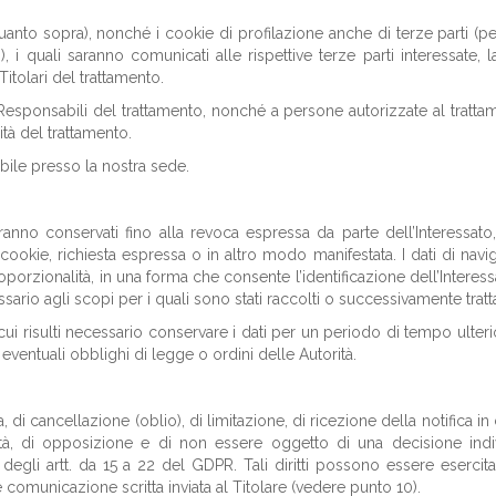
quanto sopra), nonché i cookie di profilazione anche di terze parti (pe
, i quali saranno comunicati alle rispettive terze parti interessate, 
Titolari del trattamento.
Responsabili del trattamento, nonché a persone autorizzate al tratta
ità del trattamento.
nibile presso la nostra sede.
saranno conservati fino alla revoca espressa da parte dell’Interessato
ookie, richiesta espressa o in altro modo manifestata. I dati di navi
oporzionalità, in una forma che consente l’identificazione dell’Interes
io agli scopi per i quali sono stati raccolti o successivamente tratta
 cui risulti necessario conservare i dati per un periodo di tempo ulter
eventuali obblighi di legge o ordini delle Autorità.
a, di cancellazione (oblio), di limitazione, di ricezione della notifica in
bilità, di opposizione e di non essere oggetto di una decisione indi
degli artt. da 15 a 22 del GDPR. Tali diritti possono essere esercitat
e comunicazione scritta inviata al Titolare (vedere punto 10).