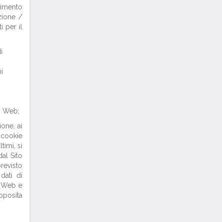
rimento
azione /
i per il
i
i
to Web;
ione, ai
i cookie
timi, si
dal Sito
revisto
dati di
o Web e
apposita