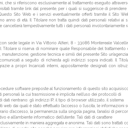
ni, che si riferiscono esclusivamente al trattamento eseguito attraver
sitati tramite link dal presente, per i quali si suggerisce di prendere
ri. Questo Sito Web e i servizi eventualmente offerti tramite il Sito 
 anno di età. Il Titolare non tratta quindi dati personali relativi ai 
re ne cancellerà tempestivamente tutti i dati personali involontariamente r
con sede legale in Via Vittorio Alfieri, 8 - 33086 Montereale Valcelli
 Il Titolare si riserva di nominare quale Responsabile del trattamento 
ica, manutenzione, gestione tecnica e simili del presente Sito un’agenz
municati a seguito di richiesta agli indirizzi sopra indicati. Il Titol
razie a propri Incaricati interni, appositamente designati con istruz
 procedure software preposte al funzionamento di questo sito acquisisc
 personali la cui trasmissione è implicita nell’uso dei protocolli di
ati rientrano: gli indirizzi IP, il tipo di browser utilizzato, il sistema
ti web dai quali è stato effettuato l’accesso o l’uscita, le informazioni s
 l’orario d’accesso, la permanenza sulla singola pagina, l’analisi di perco
tivo e all’ambiente informatico dell’utente. Tali dati di carattere
sclusivamente in maniera aggregata e anonima. Tali dati sono trattati c