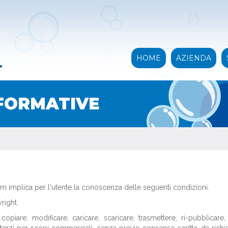
HOME
AZIENDA
NFORMATIVE
om implica per l'utente la conoscenza delle seguenti condizioni.
right.
iare, modificare, caricare, scaricare, trasmettere, ri-pubblicare, 
 terzi per scopi commerciali, senza previo consenso scritto da richi