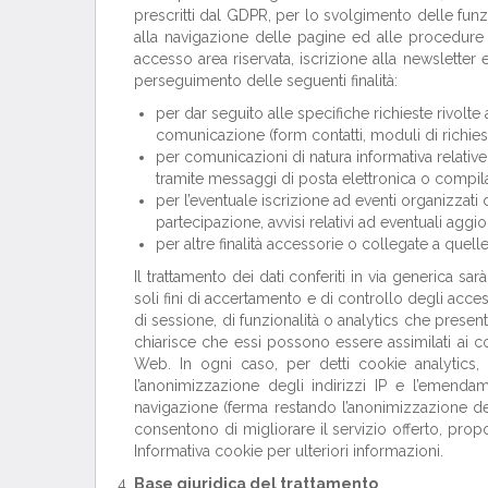
prescritti dal GDPR, per lo svolgimento delle funz
alla navigazione delle pagine ed alle procedure iv
accesso area riservata, iscrizione alla newsletter e s
perseguimento delle seguenti finalità:
per dar seguito alle specifiche richieste rivolte 
comunicazione (form contatti, moduli di richiest
per comunicazioni di natura informativa relative 
tramite messaggi di posta elettronica o compila
per l’eventuale iscrizione ad eventi organizzati d
partecipazione, avvisi relativi ad eventuali aggi
per altre finalità accessorie o collegate a quell
Il trattamento dei dati conferiti in via generica sa
soli fini di accertamento e di controllo degli acces
di sessione, di funzionalità o analytics che presentin
chiarisce che essi possono essere assimilati ai co
Web. In ogni caso, per detti cookie analytics, 
l’anonimizzazione degli indirizzi IP e l’emendame
navigazione (ferma restando l’anonimizzazione de
consentono di migliorare il servizio offerto, propo
Informativa cookie per ulteriori informazioni.
Base giuridica del trattamento