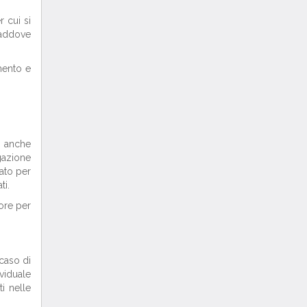
r cui si
laddove
mento e
, anche
gazione
sato per
ti.
iore per
 caso di
viduale
i nelle