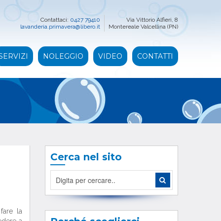
Contattaci:
0427 79410
Via Vittorio Alfieri, 8
lavanderia.primavera@libero.it
Montereale Valcellina (PN)
SERVIZI
NOLEGGIO
VIDEO
CONTATTI
Cerca nel sito
fare la
edere a