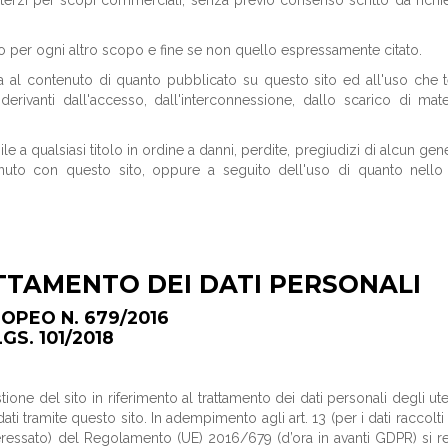
to per ogni altro scopo e fine se non quello espressamente citato.
ia al contenuto di quanto pubblicato su questo sito ed all'uso che t
derivanti dall'accesso, dall'interconnessione, dallo scarico di mate
e a qualsiasi titolo in ordine a danni, perdite, pregiudizi di alcun ge
enuto con questo sito, oppure a seguito dell'uso di quanto nello
TTAMENTO DEI DATI PERSONALI
OPEO N. 679/2016
GS. 101/2018
ione del sito in riferimento al trattamento dei dati personali degli ut
ti tramite questo sito. In adempimento agli art. 13 (per i dati raccolt
’interessato) del Regolamento (UE) 2016/679 (d’ora in avanti GDPR) si 