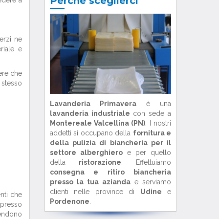
Perché sceglierci
erzi ne
riale e
nere che
 stesso
Lavanderia Primavera
è una
lavanderia industriale
con sede a
Montereale Valcellina (PN)
. I nostri
addetti si occupano della
fornitura e
della pulizia di biancheria per il
settore alberghiero
e per quello
della
ristorazione
. Effettuiamo
consegna e ritiro biancheria
presso la tua azianda
e serviamo
clienti nelle province di
Udine
e
enti che
Pordenone
.
i presso
rendono