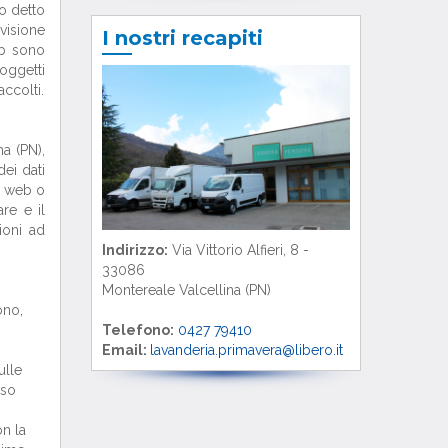
so detto
 visione
I nostri recapiti
Web sono
soggetti
accolti.
na (PN),
dei dati
ia web o
are e il
ioni ad
Indirizzo:
Via Vittorio Alfieri, 8 -
33086
Montereale Valcellina (PN)
ono,
Telefono:
0427 79410
Email:
lavanderia.primavera@libero.it
ulle
rso
on la