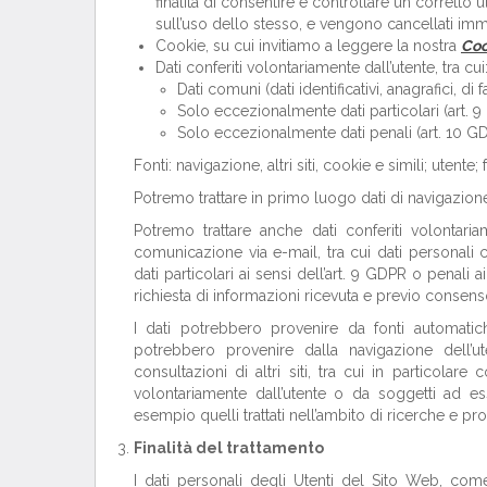
finalità di consentire e controllare un corretto 
sull’uso dello stesso, e vengono cancellati i
Cookie, su cui invitiamo a leggere la nostra
Coo
Dati conferiti volontariamente dall’utente, tra cui
Dati comuni (dati identificativi, anagrafici, di 
Solo eccezionalmente dati particolari (art. 
Solo eccezionalmente dati penali (art. 10 G
Fonti: navigazione, altri siti, cookie e simili; utente;
Potremo trattare in primo luogo dati di navigazio
Potremo trattare anche dati conferiti volontaria
comunicazione via e-mail, tra cui dati personali co
dati particolari ai sensi dell’art. 9 GDPR o penali ai
richiesta di informazioni ricevuta e previo consenso
I dati potrebbero provenire da fonti automati
potrebbero provenire dalla navigazione dell’u
consultazioni di altri siti, tra cui in particolare
volontariamente dall’utente o da soggetti ad ess
esempio quelli trattati nell’ambito di ricerche e pro
Finalità del trattamento
I dati personali degli Utenti del Sito Web, com