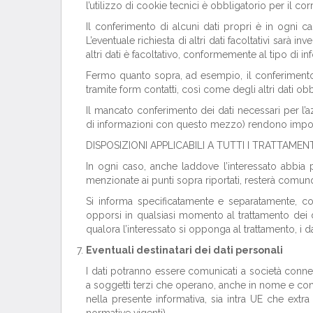
l’utilizzo di cookie tecnici è obbligatorio per il c
Il conferimento di alcuni dati propri è in ogni 
L’eventuale richiesta di altri dati facoltativi sarà 
altri dati è facoltativo, conformemente al tipo di i
Fermo quanto sopra, ad esempio, il conferimento 
tramite form contatti, così come degli altri dati obbli
Il mancato conferimento dei dati necessari per l’a
di informazioni con questo mezzo) rendono impossib
DISPOSIZIONI APPLICABILI A TUTTI I TRATTAMENT
In ogni caso, anche laddove l’interessato abbia pr
menzionate ai punti sopra riportati, resterà comu
Si informa specificatamente e separatamente, come
opporsi in qualsiasi momento al trattamento dei da
qualora l’interessato si opponga al trattamento, i d
Eventuali destinatari dei dati personali
I dati potranno essere comunicati a società conne
a soggetti terzi che operano, anche in nome e conto
nella presente informativa, sia intra UE che extra
normative vigenti).