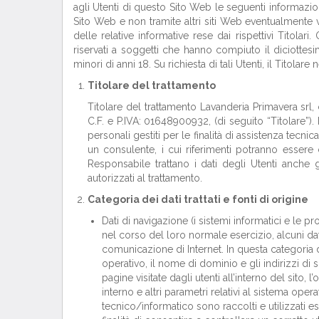
agli Utenti di questo Sito Web le seguenti informazio
Sito Web e non tramite altri siti Web eventualmente vi
delle relative informative rese dai rispettivi Titola
riservati a soggetti che hanno compiuto il diciottesimo
minori di anni 18. Su richiesta di tali Utenti, il Titola
Titolare del trattamento
Titolare del trattamento Lavanderia Primavera srl, 
C.F. e P.IVA: 01648900932, (di seguito “Titolare”).
personali gestiti per le finalità di assistenza tecn
un consulente, i cui riferimenti potranno essere co
Responsabile trattano i dati degli Utenti anche g
autorizzati al trattamento.
Categoria dei dati trattati e fonti di origine
Dati di navigazione (i sistemi informatici e le
nel corso del loro normale esercizio, alcuni dati
comunicazione di Internet. In questa categoria di d
operativo, il nome di dominio e gli indirizzi di si
pagine visitate dagli utenti all’interno del sito,
interno e altri parametri relativi al sistema opera
tecnico/informatico sono raccolti e utilizzati e