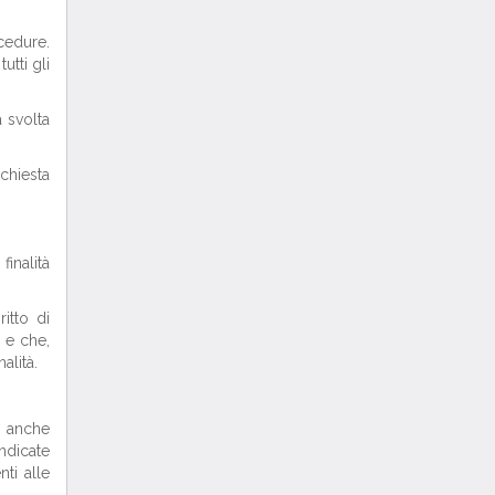
cedure.
utti gli
 svolta
ichiesta
inalità
itto di
 e che,
alità.
o anche
indicate
nti alle