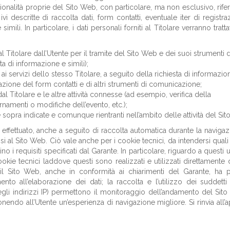
ionalità proprie del Sito Web, con particolare, ma non esclusivo, rife
i descritte di raccolta dati, form contatti, eventuale iter di registr
imili. In particolare, i dati personali forniti al Titolare verranno trattat
al Titolare dall’Utente per il tramite del Sito Web e dei suoi strumenti d
a di informazione e simili);
ai servizi dello stesso Titolare, a seguito della richiesta di informazion
zione del form contatti e di altri strumenti di comunicazione;
al Titolare e le altre attività connesse (ad esempio, verifica della
ornamenti o modifiche dell’evento, etc.);
e sopra indicate e comunque rientranti nell’ambito delle attività del Si
rà effettuato, anche a seguito di raccolta automatica durante la navigaz
si al Sito Web. Ciò vale anche per i cookie tecnici, da intendersi qual
o i requisiti specificati dal Garante. In particolare, riguardo a questi ul
okie tecnici laddove questi sono realizzati e utilizzati direttamente 
il Sito Web, anche in conformità ai chiarimenti del Garante, ha p
nto all’elaborazione dei dati; la raccolta e l’utilizzo dei suddetti 
gli indirizzi IP) permettono il monitoraggio dell’andamento del Sit
nendo all’Utente un’esperienza di navigazione migliore. Si rinvia all’