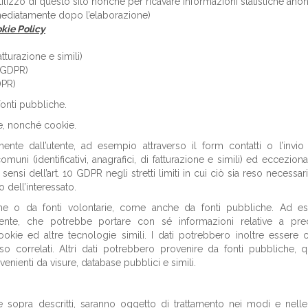
utilizzo di questo sito nonché per ricavare informazioni statistiche an
mmediatamente dopo l’elaborazione)
kie Policy
:
fatturazione e simili)
9 GDPR)
DPR)
 fonti pubbliche.
ne, nonché cookie.
mente dall’utente, ad esempio attraverso il form contatti o l’invio
muni (identificativi, anagrafici, di fatturazione e simili) ed eccezio
 sensi dell’art. 10 GDPR negli stretti limiti in cui ciò sia reso necessar
 dell’interessato.
che o da fonti volontarie, come anche da fonti pubbliche. Ad e
tente, che potrebbe portare con sé informazioni relative a pre
 cookie ed altre tecnologie simili. I dati potrebbero inoltre essere c
o correlati. Altri dati potrebbero provenire da fonti pubbliche, q
venienti da visure, database pubblici e simili.
e sopra descritti, saranno oggetto di trattamento nei modi e nell