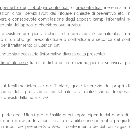
empimento degli obblighi contrattuali
o
precontrattuali
inerenti alla r
ioni circa i servizi svolti dal Titolare, richieste di preventivo etc.),
bera e consapevole compilazione degli appositi campi informativi n
a spunta dell’apposito checkbox ove previsto.
revisti in form per la richiesta di informazioni è connaturata alla ri
o di un obbligo precontrattuale o contrattuale, a seconda del conte
 il trattamento di ulteriori dati.
unque sia necessario (informativa diversa dalla presente).
ittimo interesse
, tra cui il diritto di informazione, per cui si rinvia al p
ul legittimo interesse del Titolare, quale l’esercizio dei propri diri
uzione della prestazione contrattuale e la realizzazione di operaz
 previsti dalla normativa).
a parte degli Utenti, per le finalità di cui sopra, dipende dal grado di
l proprio browser. In alcuni casi la disabilitazione potrebbe pregiudi
i moduli del presente Sito Web, il conferimento dei dati di navigazi