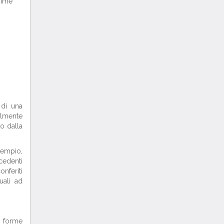
onime
 di una
nalmente
io dalla
sempio,
cedenti
onferiti
uali ad
e forme