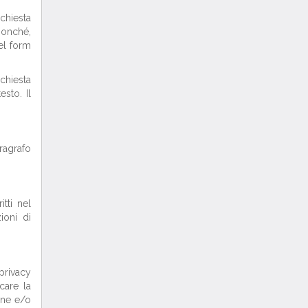
ichiesta
 nonché,
el form
chiesta
sto. Il
aragrafo
tti nel
ioni di
 privacy
care la
one e/o