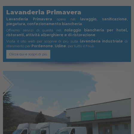
Lavanderia Primavera
Lavanderia Primavera
opera nel
lavaggio, sanificazione,
piegatura, confezionamento biancheria
.
Offriamo servizi di qualità nel
noleggio biancheria per hotel,
ristoranti, attività alberghiere e di ristorazione
.
Visita il sito web per scoprire di più sulla
lavanderia industriale
di
riferimento per
Pordenone
,
Udine
, per tutto il Friuli.
Clicca qui e scopri di più