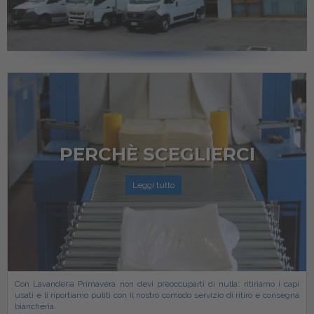
PERCHÈ SCEGLIERCI
Leggi tutto
Con Lavanderia Primavera non devi preoccuparti di nulla: ritiriamo i capi
usati e li riportiamo puliti con il nostro comodo servizio di ritiro e consegna
biancheria.