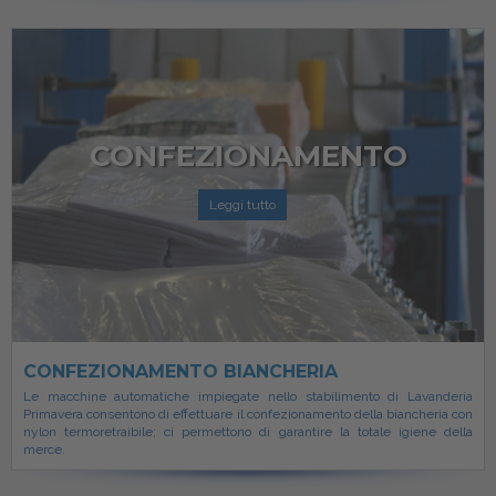
CONFEZIONAMENTO
Leggi tutto
CONFEZIONAMENTO BIANCHERIA
Le macchine automatiche impiegate nello stabilimento di Lavanderia
Primavera consentono di effettuare il confezionamento della biancheria con
nylon termoretraibile; ci permettono di garantire la totale igiene della
merce.