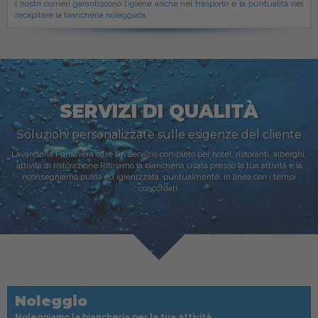
I nostri corrieri garantiscono l’igiene anche nel trasporto e la puntualità nel
recapitare la biancheria noleggiata.
SERVIZI DI QUALITÀ
Soluzioni personalizzate sulle esigenze del cliente
Lavanderia Primavera offre un servizio completo per hotel, ristoranti, alberghi,
attività di ristorazione.
Ritiriamo la biancheria usata presso la tua attività e la
riconsegniamo pulita ed igienizzata, puntualmente, in linea con i tempi
concordati.
Noleggio
Noleggiamo la biancheria per la tua attività
.