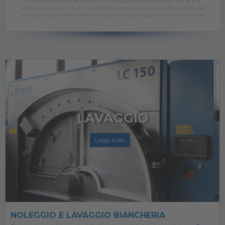
Ci occupiamo della fornitura e del lavaggio della biancheria per la tua
attività alberghiera e per il tuo ristorante o pizzeria.
Con la freschezza del
suo pulito Lavanderia Primavera porta la bella stagione nella tua attività!
LAVAGGIO
Leggi tutto
NOLEGGIO E LAVAGGIO BIANCHERIA