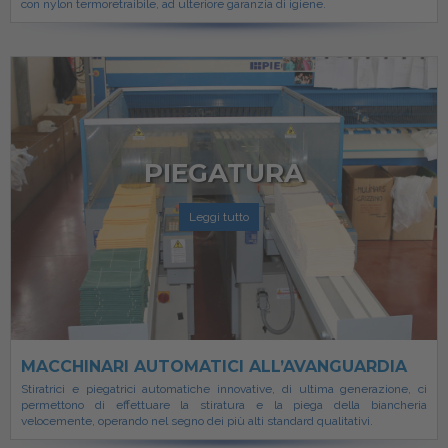
con nylon termoretraibile, ad ulteriore garanzia di igiene.
PIEGATURA
Leggi tutto
MACCHINARI AUTOMATICI ALL’AVANGUARDIA
Stiratrici e piegatrici automatiche innovative, di ultima generazione, ci
permettono di effettuare la stiratura e la piega della biancheria
velocemente, operando nel segno dei più alti standard qualitativi.